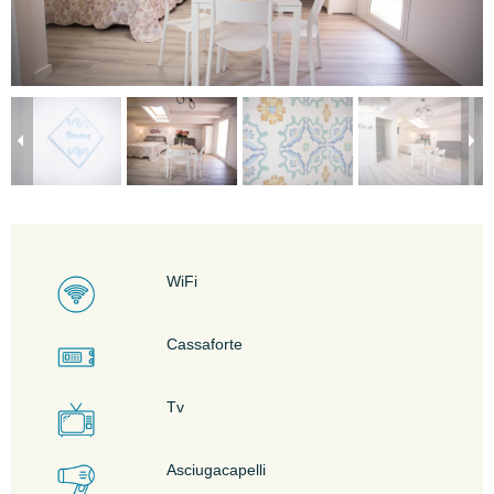
WiFi
Cassaforte
Tv
Asciugacapelli